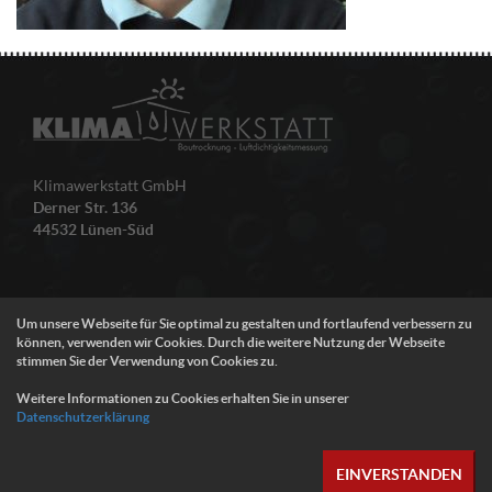
Klimawerkstatt GmbH
Derner Str. 136
44532 Lünen-Süd
Um unsere Webseite für Sie optimal zu gestalten und fortlaufend verbessern zu
können, verwenden wir Cookies. Durch die weitere Nutzung der Webseite
stimmen Sie der Verwendung von Cookies zu.
Weitere Informationen zu Cookies erhalten Sie in unserer
Datenschutzerklärung
© 2021 Klimawerkstatt GmbH |
Datenschutz
|
Impressum
EINVERSTANDEN