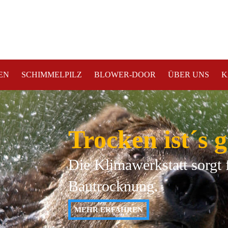
EN
SCHIMMELPILZ
BLOWER-DOOR
ÜBER UNS
K
Trocken ist´s 
Die Klimawerkstatt sorgt 
Bautrocknung.
MEHR ERFAHREN